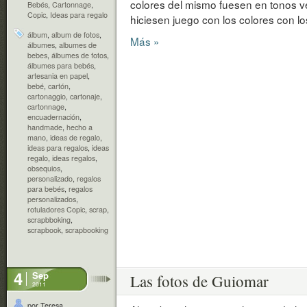
colores del mismo fuesen en tonos ver
Bebés
,
Cartonnage
,
Copic
,
Ideas para regalo
hiciesen juego con los colores con lo
álbum
,
album de fotos
,
Más »
álbumes
,
albumes de
bebes
,
álbumes de fotos
,
álbumes para bebés
,
artesania en papel
,
bebé
,
cartón
,
cartonaggio
,
cartonaje
,
cartonnage
,
encuadernación
,
handmade
,
hecho a
mano
,
ideas de regalo
,
ideas para regalos
,
ideas
regalo
,
ideas regalos
,
obsequios
,
personalizado
,
regalos
para bebés
,
regalos
personalizados
,
rotuladores Copic
,
scrap
,
scrapbboking
,
scrapbook
,
scrapbooking
4
Sep
Las fotos de Guiomar
2011
por Teresa