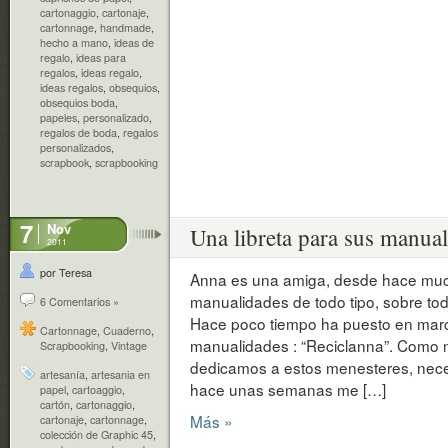
cartonaggio
,
cartonaje
,
cartonnage
,
handmade
,
hecho a mano
,
ideas de
regalo
,
ideas para
regalos
,
ideas regalo
,
ideas regalos
,
obsequios
,
obsequios boda
,
papeles
,
personalizado
,
regalos de boda
,
regalos
personalizados
,
scrapbook
,
scrapbooking
7
Nov
Una libreta para sus manua
2011
por Teresa
Anna es una amiga, desde hace much
manualidades de todo tipo, sobre tod
6 Comentarios »
Hace poco tiempo ha puesto en ma
Cartonnage
,
Cuaderno
,
manualidades : “Reciclanna”. Como 
Scrapbooking
,
Vintage
dedicamos a estos menesteres, nece
artesanía
,
artesania en
hace unas semanas me […]
papel
,
cartoaggio
,
cartón
,
cartonaggio
,
Más »
cartonaje
,
cartonnage
,
colección de Graphic 45
,