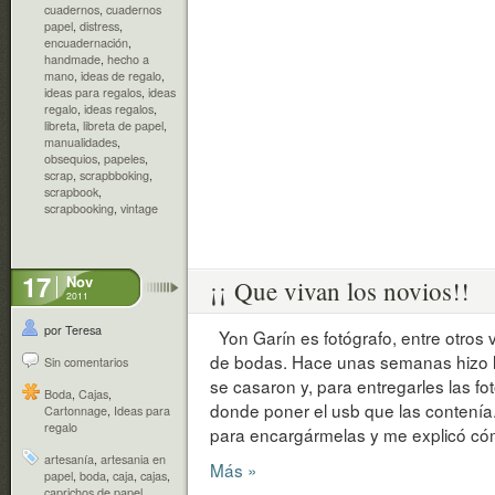
cuadernos
,
cuadernos
papel
,
distress
,
encuadernación
,
handmade
,
hecho a
mano
,
ideas de regalo
,
ideas para regalos
,
ideas
regalo
,
ideas regalos
,
libreta
,
libreta de papel
,
manualidades
,
obsequios
,
papeles
,
scrap
,
scrapbboking
,
scrapbook
,
scrapbooking
,
vintage
17
Nov
¡¡ Que vivan los novios!!
2011
por Teresa
Yon Garín es fotógrafo, entre otros v
de bodas. Hace unas semanas hizo l
Sin comentarios
se casaron y, para entregarles las fo
Boda
,
Cajas
,
donde poner el usb que las contení
Cartonnage
,
Ideas para
regalo
para encargármelas y me explicó cómo
artesanía
,
artesania en
Más »
papel
,
boda
,
caja
,
cajas
,
caprichos de papel
,