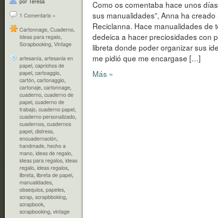
por Teresa
Como os comentaba hace unos días e
sus manualidades”, Anna ha creado 
1 Comentario »
Reciclanna. Hace manualidades de to
Cartonnage
,
Cuaderno
,
dedeica a hacer preciosidades con 
Ideas para regalo
,
Scrapbooking
,
Vintage
libreta donde poder organizar sus id
me pidió que me encargase […]
artesanía
,
artesania en
papel
,
caprichos de
Más »
papel
,
cartoaggio
,
cartón
,
cartonaggio
,
cartonaje
,
cartonnage
,
cuaderno
,
cuaderno de
papel
,
cuaderno de
trabajo
,
cuaderno papel
,
cuaderno personalizado
,
cuadernos
,
cuadernos
papel
,
distress
,
encuadernación
,
handmade
,
hecho a
mano
,
ideas de regalo
,
ideas para regalos
,
ideas
regalo
,
ideas regalos
,
libreta
,
libreta de papel
,
manualidades
,
obsequios
,
papeles
,
scrap
,
scrapbboking
,
scrapbook
,
scrapbooking
,
vintage