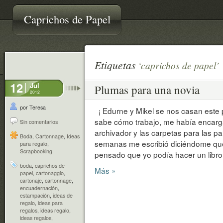
Caprichos de Papel
Etiquetas
‘caprichos de papel’
12
Jul
Plumas para una novia
2012
por Teresa
¡ Edurne y Mikel se nos casan este
sabe cómo trabajo, me había encarga
Sin comentarios
archivador y las carpetas para las p
Boda
,
Cartonnage
,
Ideas
semanas me escribió diciéndome qu
para regalo
,
Scrapbooking
pensado que yo podía hacer un libro
boda
,
caprichos de
Más »
papel
,
cartonaggio
,
cartonaje
,
cartonnage
,
encuadernación
,
estampación
,
ideas de
regalo
,
ideas para
regalos
,
ideas regalo
,
ideas regalos
,