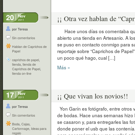
20
Nov
¡¡ Otra vez hablan de “Capr
2011
por Teresa
Hace unos días os comentaba que
abierto una tienda en Artesanio. A l
Sin comentarios
se puso en contacto conmigo para s
Hablan de Caprichos de
reportaje sobre “Caprichos de Papel”
Papel
un poco qué hago, cual […]
caprichos de papel
,
tienda
,
tienda de
Más »
Caprichos de Papel
,
tienda on-line
17
Nov
¡¡ Que vivan los novios!!
2011
por Teresa
Yon Garín es fotógrafo, entre otros v
de bodas. Hace unas semanas hizo l
Sin comentarios
se casaron y, para entregarles las fo
Boda
,
Cajas
,
donde poner el usb que las contení
Cartonnage
,
Ideas para
regalo