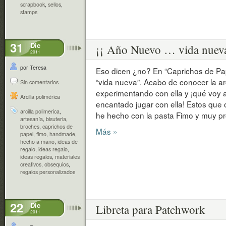
scrapbook
,
sellos
,
stamps
31
Dic
¡¡ Año Nuevo … vida nueva
2011
por Teresa
Eso dicen ¿no? En “Caprichos de Pa
“vida nueva”. Acabo de conocer la arc
Sin comentarios
experimentando con ella y ¡qué voy 
Arcilla polimérica
encantado jugar con ella! Estos qu
arcilla polimerica
,
he hecho con la pasta Fimo y muy p
artesanía
,
bisuteria
,
broches
,
caprichos de
Más »
papel
,
fimo
,
handmade
,
hecho a mano
,
ideas de
regalo
,
ideas regalo
,
ideas regalos
,
materiales
creativos
,
obsequios
,
regalos personalizados
22
Dic
Libreta para Patchwork
2011