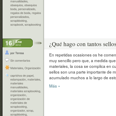
manualidades
,
obsequios
,
obsequios
boda
,
personalizado
,
regalos de boda
,
regalos
personalizados
,
scrapbboking
,
scrapbook
,
scrapbooking
16
Ene
¿Qué hago con tantos sello
2012
por Teresa
En repetidas ocasiones os he coment
muy sencillo pero que, a medida q
Sin comentarios
materiales, la cosa se complica en c
Materiales
,
Organización
sellos son una parte importante de m
caprichos de papel
,
acumulado muchos a lo largo de est
estampación
,
materiales
,
materiales
Más »
manualidades
,
materiales scrapbooking
,
organización
,
organización de
materiales de
scrapbooking
,
organizador
,
scrap
,
scrapbboking
,