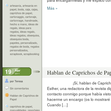
para encargármelas y me explicó cómo
artesanía
,
artesania en
Más »
papel
,
boda
,
caja
,
cajas
,
caprichos de papel
,
cartonaggio
,
cartonaje
,
cartonnage
,
handmade
,
hecho a mano
,
ideas de
regalo
,
ideas para
regalos
,
ideas regalo
,
ideas regalos
,
obsequios
,
obsequios boda
,
papeles
,
personalizado
,
regalos de boda
,
regalos
personalizados
,
scrapbook
,
scrapbooking
19
Abr
Hablan de Caprichos de Pa
2011
por Teresa
¡Sí, hablan de Caprichos de
Esther, una redactora de la revista di
Sin comentarios
contacto conmigo porque había visto 
Hablan de Caprichos de
hacerme un encargo (os lo mostraré 
Papel
Cuando […]
caprichos de papel
,
manualidades
,
reportajes