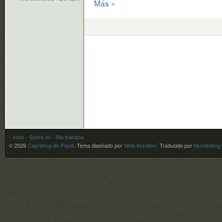
Más »
- Inicio
- Sobre mi
- Mis trabajos
© 2026
Caprichos de Papel
.
Tema diseñado por
Web-Kreation.
Traducido por
Mundoblog