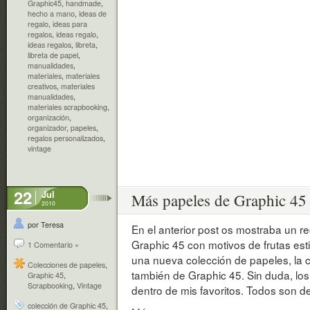
Graphic45
,
handmade
,
hecho a mano
,
ideas de
regalo
,
ideas para
regalos
,
ideas regalo
,
ideas regalos
,
libreta
,
libreta de papel
,
manualidades
,
materiales
,
materiales
creativos
,
materiales
manualidades
,
materiales scrapbooking
,
organización
,
organizador
,
papeles
,
regalos personalizados
,
vintage
22
Jul
Más papeles de Graphic 45
2010
por Teresa
En el anterior post os mostraba un r
Graphic 45 con motivos de frutas esti
1 Comentario »
una nueva colección de papeles, la 
Colecciones de papeles
,
también de Graphic 45. Sin duda, lo
Graphic 45
,
Scrapbooking
,
Vintage
dentro de mis favoritos. Todos son de 
colección de Graphic 45
,