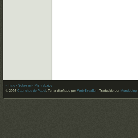
- Inicio
- Sobre mi
- Mis trabajos
© 2026
Caprichos de Papel
.
Tema diseñado por
Web-Kreation.
Traducido por
Mundoblog