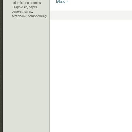
Más »
colección de papeles
,
Graphic 45
,
papel
,
papeles
,
scrap
,
scrapbook
,
scrapbooking