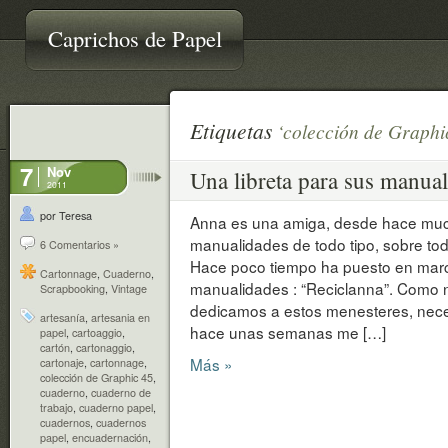
Caprichos de Papel
Etiquetas
‘colección de Graphi
7
Nov
Una libreta para sus manua
2011
por Teresa
Anna es una amiga, desde hace much
manualidades de todo tipo, sobre tod
6 Comentarios »
Hace poco tiempo ha puesto en ma
Cartonnage
,
Cuaderno
,
manualidades : “Reciclanna”. Como 
Scrapbooking
,
Vintage
dedicamos a estos menesteres, nece
artesanía
,
artesania en
hace unas semanas me […]
papel
,
cartoaggio
,
cartón
,
cartonaggio
,
Más »
cartonaje
,
cartonnage
,
colección de Graphic 45
,
cuaderno
,
cuaderno de
trabajo
,
cuaderno papel
,
cuadernos
,
cuadernos
papel
,
encuadernación
,