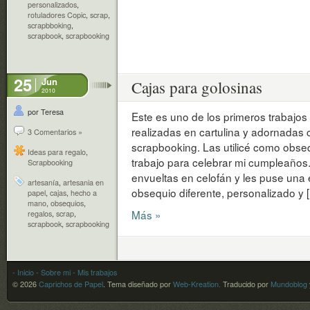
personalizados
,
rotuladores Copic
,
scrap
,
scrapbboking
,
scrapbook
,
scrapbooking
25
Jun
Cajas para golosinas
2010
por Teresa
Este es uno de los primeros trabajos
realizadas en cartulina y adornadas c
3 Comentarios »
scrapbooking. Las utilicé como obse
Ideas para regalo
,
trabajo para celebrar mi cumpleaños. 
Scrapbooking
envueltas en celofán y les puse una
artesanía
,
artesania en
obsequio diferente, personalizado y 
papel
,
cajas
,
hecho a
mano
,
obsequios
,
Más »
regalos
,
scrap
,
scrapbook
,
scrapbooking
- Inicio
- Sobre mi
- Mis trabajos
© 2026
Caprichos de Papel
.
Tema diseñado por
Web-Kreation.
Traducido por
Mundoblog