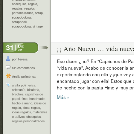
obsequios
,
regalo
,
regalos
,
regalos
personalizados
,
scrap
,
scrapbboking
,
scrapbook
,
scrapbooking
,
vintage
31
Dic
¡¡ Año Nuevo … vida nueva
2011
por Teresa
Eso dicen ¿no? En “Caprichos de Pa
“vida nueva”. Acabo de conocer la arc
Sin comentarios
experimentando con ella y ¡qué voy 
Arcilla polimérica
encantado jugar con ella! Estos qu
arcilla polimerica
,
he hecho con la pasta Fimo y muy p
artesanía
,
bisuteria
,
broches
,
caprichos de
Más »
papel
,
fimo
,
handmade
,
hecho a mano
,
ideas de
regalo
,
ideas regalo
,
ideas regalos
,
materiales
creativos
,
obsequios
,
regalos personalizados