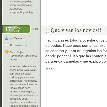
obsequios
,
papeles
,
scrap
,
scrapbboking
,
scrapbook
,
scrapbooking
,
vintage
17
Nov
¡¡ Que vivan los novios!!
2011
por Teresa
Yon Garín es fotógrafo, entre otros v
de bodas. Hace unas semanas hizo l
Sin comentarios
se casaron y, para entregarles las fo
Boda
,
Cajas
,
donde poner el usb que las contení
Cartonnage
,
Ideas para
regalo
para encargármelas y me explicó cómo
artesanía
,
artesania en
Más »
papel
,
boda
,
caja
,
cajas
,
caprichos de papel
,
cartonaggio
,
cartonaje
,
cartonnage
,
handmade
,
hecho a mano
,
ideas de
regalo
,
ideas para
regalos
,
ideas regalo
,
ideas regalos
,
obsequios
,
obsequios boda
,
papeles
,
personalizado
,
regalos de boda
,
regalos