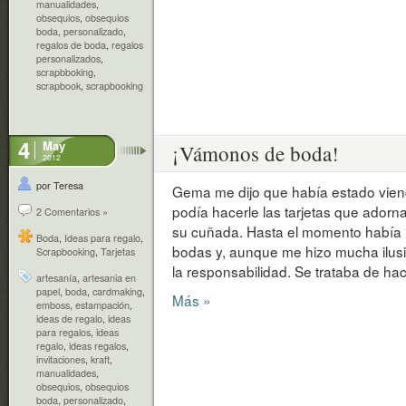
manualidades
,
obsequios
,
obsequios
boda
,
personalizado
,
regalos de boda
,
regalos
personalizados
,
scrapbboking
,
scrapbook
,
scrapbooking
4
May
¡Vámonos de boda!
2012
por Teresa
Gema me dijo que había estado vien
podía hacerle las tarjetas que adorn
2 Comentarios »
su cuñada. Hasta el momento había 
Boda
,
Ideas para regalo
,
bodas y, aunque me hizo mucha ilu
Scrapbooking
,
Tarjetas
la responsabilidad. Se trataba de hac
artesanía
,
artesania en
papel
,
boda
,
cardmaking
,
Más »
emboss
,
estampación
,
ideas de regalo
,
ideas
para regalos
,
ideas
regalo
,
ideas regalos
,
invitaciones
,
kraft
,
manualidades
,
obsequios
,
obsequios
boda
,
personalizado
,