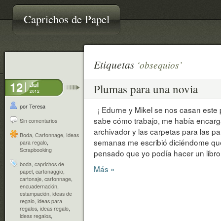
Caprichos de Papel
Etiquetas
‘obsequios’
12
Jul
Plumas para una novia
2012
por Teresa
¡ Edurne y Mikel se nos casan este
sabe cómo trabajo, me había encarga
Sin comentarios
archivador y las carpetas para las p
Boda
,
Cartonnage
,
Ideas
semanas me escribió diciéndome qu
para regalo
,
Scrapbooking
pensado que yo podía hacer un libro
boda
,
caprichos de
Más »
papel
,
cartonaggio
,
cartonaje
,
cartonnage
,
encuadernación
,
estampación
,
ideas de
regalo
,
ideas para
regalos
,
ideas regalo
,
ideas regalos
,