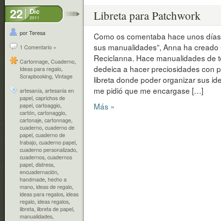
22
Dic
Libreta para Patchwork
2011
por Teresa
Como os comentaba hace unos días e
sus manualidades”, Anna ha creado 
1 Comentario »
Reciclanna. Hace manualidades de to
Cartonnage
,
Cuaderno
,
dedeica a hacer preciosidades con 
Ideas para regalo
,
Scrapbooking
,
Vintage
libreta donde poder organizar sus id
me pidió que me encargase […]
artesanía
,
artesania en
papel
,
caprichos de
Más »
papel
,
cartoaggio
,
cartón
,
cartonaggio
,
cartonaje
,
cartonnage
,
cuaderno
,
cuaderno de
papel
,
cuaderno de
trabajo
,
cuaderno papel
,
cuaderno personalizado
,
cuadernos
,
cuadernos
papel
,
distress
,
encuadernación
,
handmade
,
hecho a
mano
,
ideas de regalo
,
ideas para regalos
,
ideas
regalo
,
ideas regalos
,
libreta
,
libreta de papel
,
manualidades
,