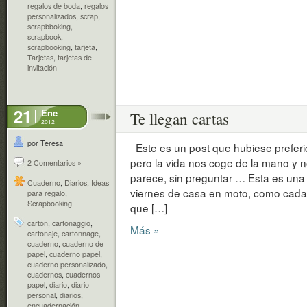
regalos de boda
,
regalos
personalizados
,
scrap
,
scrapbboking
,
scrapbook
,
scrapbooking
,
tarjeta
,
Tarjetas
,
tarjetas de
invitación
21
Ene
Te llegan cartas
2012
por Teresa
Este es un post que hubiese preferid
pero la vida nos coge de la mano y n
2 Comentarios »
parece, sin preguntar … Esta es una tr
Cuaderno
,
Diarios
,
Ideas
viernes de casa en moto, como cada d
para regalo
,
Scrapbooking
que […]
cartón
,
cartonaggio
,
Más »
cartonaje
,
cartonnage
,
cuaderno
,
cuaderno de
papel
,
cuaderno papel
,
cuaderno personalizado
,
cuadernos
,
cuadernos
papel
,
diario
,
diario
personal
,
diarios
,
encuadernación
,