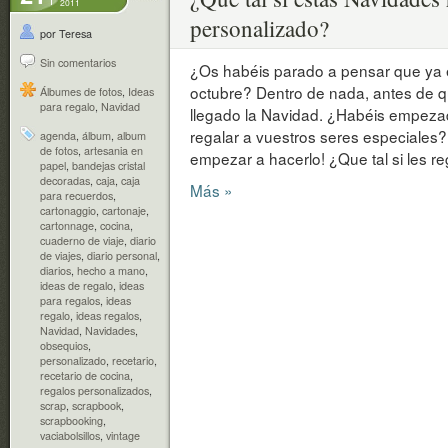
2011
personalizado?
por Teresa
Sin comentarios
¿Os habéis parado a pensar que ya
octubre? Dentro de nada, antes de 
Álbumes de fotos
,
Ideas
para regalo
,
Navidad
llegado la Navidad. ¿Habéis empezad
regalar a vuestros seres especiales
agenda
,
álbum
,
album
de fotos
,
artesania en
empezar a hacerlo! ¿Que tal si les re
papel
,
bandejas cristal
decoradas
,
caja
,
caja
Más »
para recuerdos
,
cartonaggio
,
cartonaje
,
cartonnage
,
cocina
,
cuaderno de viaje
,
diario
de viajes
,
diario personal
,
diarios
,
hecho a mano
,
ideas de regalo
,
ideas
para regalos
,
ideas
regalo
,
ideas regalos
,
Navidad
,
Navidades
,
obsequios
,
personalizado
,
recetario
,
recetario de cocina
,
regalos personalizados
,
scrap
,
scrapbook
,
scrapbooking
,
vaciabolsillos
,
vintage