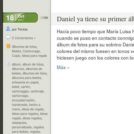
18
Oct
Daniel ya tiene su primer á
2011
por Teresa
Hacía poco tiempo que María Luisa h
cuando se puso en contacto conmigo.
2 Comentarios »
álbum de fotos para su sobrino Danie
Álbumes de fotos
,
colores del mismo fuesen en tonos ver
Bebés
,
Cartonnage
,
Copic
,
Ideas para regalo
hiciesen juego con los colores con lo
álbum
,
album de fotos
,
Más »
álbumes
,
albumes de
bebes
,
álbumes de fotos
,
álbumes para bebés
,
artesania en papel
,
bebé
,
cartón
,
cartonaggio
,
cartonaje
,
cartonnage
,
encuadernación
,
handmade
,
hecho a
mano
,
ideas de regalo
,
ideas para regalos
,
ideas
regalo
,
ideas regalos
,
obsequios
,
personalizado
,
regalos
para bebés
,
regalos