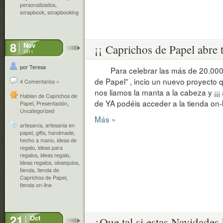
personalizados
,
scrapbook
,
scrapbooking
8
Nov
¡¡ Caprichos de Papel abre 
2011
por Teresa
Para celebrar las más de 20.000 v
de Papel” , incio un nuevo proyecto
4 Comentarios »
nos liamos la manta a la cabeza y ¡¡¡ a
Hablan de Caprichos de
de YA podéis acceder a la tienda on-li
Papel
,
Presentación
,
Uncategorized
Más »
artesanía
,
artesania en
papel
,
gifts
,
handmade
,
hecho a mano
,
ideas de
regalo
,
ideas para
regalos
,
ideas regalo
,
ideas regalos
,
obsequios
,
tienda
,
tienda de
Caprichos de Papel
,
tienda on-line
21
Oct
¿Que tal si estas Navidade