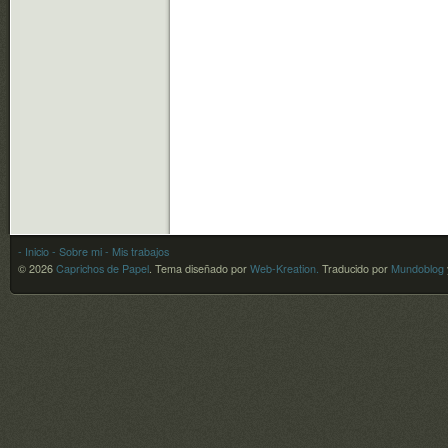
- Inicio
- Sobre mi
- Mis trabajos
© 2026
Caprichos de Papel
.
Tema diseñado por
Web-Kreation.
Traducido por
Mundoblog