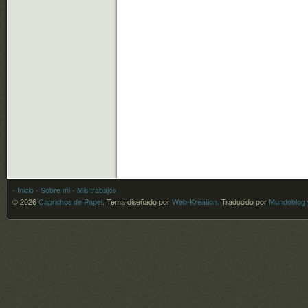
- Inicio
- Sobre mi
- Mis trabajos
© 2026
Caprichos de Papel
.
Tema diseñado por
Web-Kreation.
Traducido por
Mundoblog