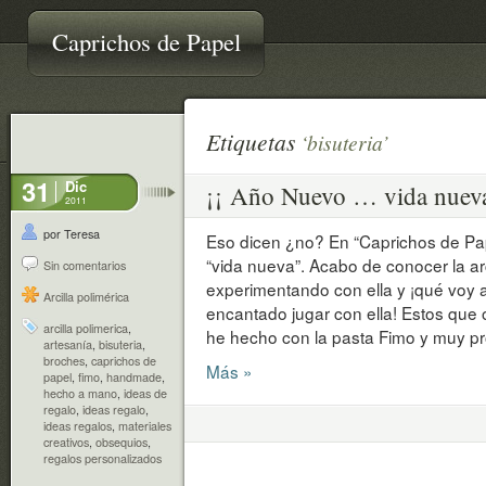
Caprichos de Papel
Etiquetas
‘bisuteria’
31
Dic
¡¡ Año Nuevo … vida nueva
2011
por Teresa
Eso dicen ¿no? En “Caprichos de Pa
“vida nueva”. Acabo de conocer la arc
Sin comentarios
experimentando con ella y ¡qué voy 
Arcilla polimérica
encantado jugar con ella! Estos qu
arcilla polimerica
,
he hecho con la pasta Fimo y muy p
artesanía
,
bisuteria
,
broches
,
caprichos de
Más »
papel
,
fimo
,
handmade
,
hecho a mano
,
ideas de
regalo
,
ideas regalo
,
ideas regalos
,
materiales
creativos
,
obsequios
,
regalos personalizados