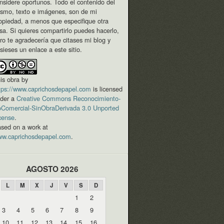
nsidere oportunos. Todo el contenido del
smo, texto e imágenes, son de mi
opiedad, a menos que especifique otra
sa. Si quieres compartirlo puedes hacerlo,
ro te agradecería que citases mi blog y
sieses un enlace a este sitio.
is
obra
by
tps://www.caprichosdepapel.com
is licensed
der a
Creative Commons Reconocimiento-
Comercial-SinObraDerivada 3.0 Unported
cense
.
sed on a work at
w.caprichosdepapel.com
.
AGOSTO 2026
L
M
X
J
V
S
D
1
2
3
4
5
6
7
8
9
10
11
12
13
14
15
16