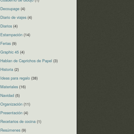
Decoupage
(4)
Diario de viajes
(4)
Diarios
(4)
Estampación
(14)
Ferias
(9)
Graphic 45
(4)
Hablan de Caprichos de Papel
(3)
Historia
(2)
Ideas para regalo
(38)
Materiales
(16)
Navidad
(5)
Organización
(11)
Presentación
(4)
Recetarios de cocina
(1)
Resúmenes
(9)