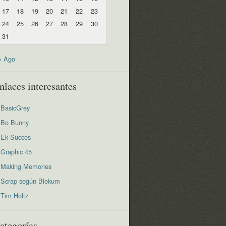
17
18
19
20
21
22
23
24
25
26
27
28
29
30
31
« Ago
nlaces interesantes
BasicGrey
Bo Bunny
Ek Succes
Graphic 45
Making Memories
Scrap según Blokum
Tim Holtz
ategorías