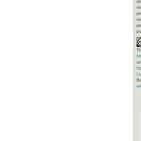
co
mi
pr
co
pe
pu
Th
ht
un
No
Li
Ba
ww