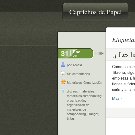
Caprichos de Papel
Etiquet
31
Ene
¡¡ Les h
2011
por Teresa
Como os come
´librería, si
Sin comentarios
empiezas a h
Materiales
,
Organización
tienes sufic
serio y la ca
distress
,
materiales
,
materiales scrapbooking
,
Más »
organización
,
organización de
materiales de
scrapbooking
,
Ranger
,
tintas