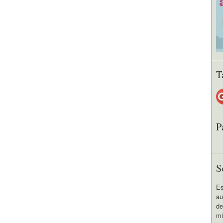
T
P
S
Es
au
de
mi