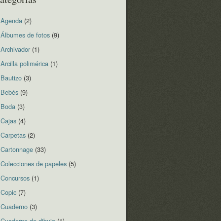
Agenda
(2)
Álbumes de fotos
(9)
Archivador
(1)
Arcilla polimérica
(1)
Bautizo
(3)
Bebés
(9)
Boda
(3)
Cajas
(4)
Carpetas
(2)
Cartonnage
(33)
Colecciones de papeles
(5)
Concursos
(1)
Copic
(7)
Cuaderno
(3)
Cuaderno de dibujo
(1)