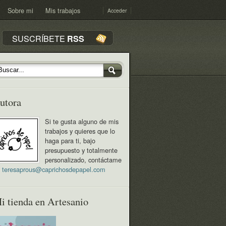
Sobre mi
Mis trabajos
Acceder
SUSCRÍBETE
RSS
utora
Si te gusta alguno de mis
trabajos y quieres que lo
haga para ti, bajo
presupuesto y totalmente
personalizado, contáctame
n
teresaprous@caprichosdepapel.com
i tienda en Artesanio