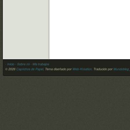
- Inicio
- Sobre mi
- Mis trabajos
© 2026
Caprichos de Papel
.
Tema diseñado por
Web-Kreation.
Traducido por
Mundoblog