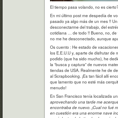
El tiempo pasa volando, no es cierto
En mi último post me despedía de vo
pasado ya algo más de un mes !! U
desconectarme del trabajo, del estrés,
cotidiana … de todo !! Bueno, no, de
no me he desconectado, aunque apa
Os cuento : He estado de vacaciones
los E.E.U.U y, aparte de disfrutar de
podido (que ha sido mucho), he dedi
la “busca y captura” de nuevos materi
tiendas de USA. Realmente he de dec
al Scrapbooking. ¡Es tan fácil allí enc
que lamento que no esté más cerquit
menudo!
En San Francisco tenía localizada una
aprovechando una tarde me acerqué h
encontraba de nuevo. ¡Cual no fué mi
en cuestión era una enorme nave indu