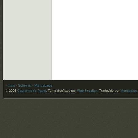
- Inicio
- Sobre mi
- Mis trabajos
© 2026
Caprichos de Papel
.
Tema diseñado por
Web-Kreation.
Traducido por
Mundoblog