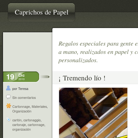
Caprichos de Papel
Regalos especiales para gente 
a mano, realizados en papel y
personalizados.
19
Dic
¡ Tremendo lío !
2010
por Teresa
Sin comentarios
Cartonnage
,
Materiales
,
Organización
cartón
,
cartonaggio
,
cartonaje
,
cartonnage
,
organización