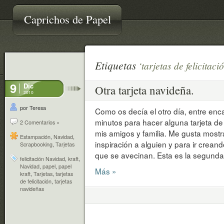
Caprichos de Papel
Etiquetas
‘tarjetas de felicitaci
9
Dic
Otra tarjeta navideña.
2010
por Teresa
Como os decía el otro día, entre en
minutos para hacer alguna tarjeta de 
2 Comentarios »
mis amigos y familia. Me gusta mostrá
Estampación
,
Navidad
,
inspiración a alguien y para ir crean
Scrapbooking
,
Tarjetas
que se avecinan. Esta es la segunda
felicitación Navidad
,
kraft
,
Navidad
,
papel
,
papel
Más »
kraft
,
Tarjetas
,
tarjetas
de felicitación
,
tarjetas
navideñas