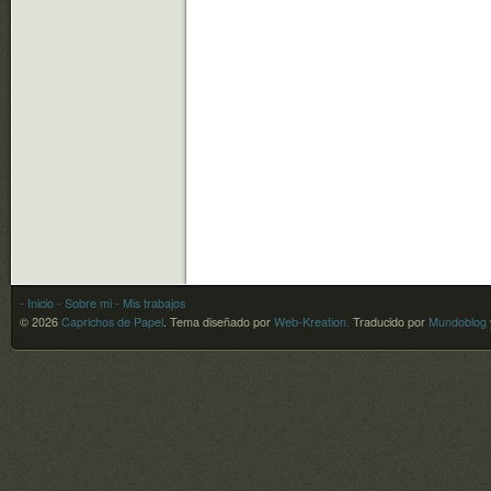
- Inicio
- Sobre mi
- Mis trabajos
© 2026
Caprichos de Papel
.
Tema diseñado por
Web-Kreation.
Traducido por
Mundoblog