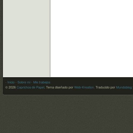
- Inicio
- Sobre mi
- Mis trabajos
© 2026
Caprichos de Papel
.
Tema diseñado por
Web-Kreation.
Traducido por
Mundoblog