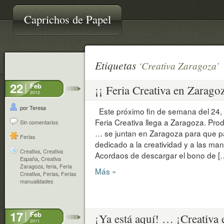
Caprichos de Papel
Etiquetas
‘Creativa Zaragoza’
22
Feb
¡¡ Feria Creativa en Zaragoz
2012
por Teresa
Este próximo fin de semana del 24, 
Feria Creativa llega a Zaragoza. Produ
Sin comentarios
… se juntan en Zaragoza para que p
Ferias
dedicado a la creatividad y a las man
Creativa
,
Creativa
Acordaos de descargar el bono de [
España
,
Creativa
Zaragoza
,
feria
,
Feria
Más »
Creativa
,
Ferias
,
Ferias
manualidades
17
Feb
¡Ya está aquí! … ¡Creativa
2011