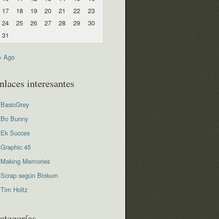
17
18
19
20
21
22
23
24
25
26
27
28
29
30
31
« Ago
nlaces interesantes
BasicGrey
Bo Bunny
Ek Succes
Graphic 45
Making Memories
Scrap según Blokum
Tim Holtz
ategorías