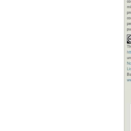
co
mi
pr
co
pe
pu
Th
ht
un
No
Li
Ba
ww