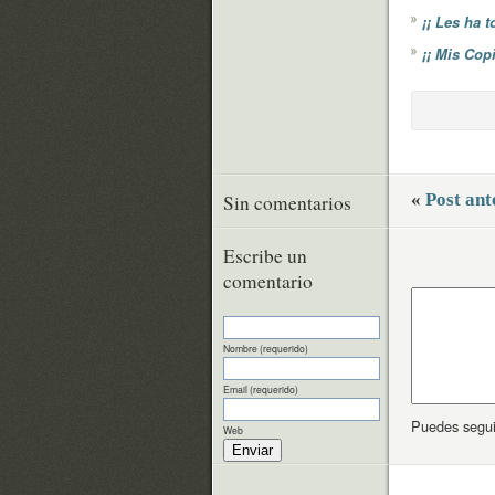
¡¡ Les ha t
¡¡ Mis Cop
«
Post ant
Sin comentarios
Escribe un
comentario
Nombre (requerido)
Email (requerido)
Puedes segui
Web