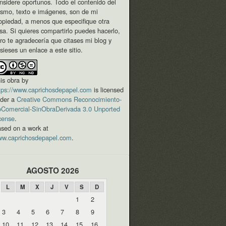
nsidere oportunos. Todo el contenido del
smo, texto e imágenes, son de mi
opiedad, a menos que especifique otra
sa. Si quieres compartirlo puedes hacerlo,
ro te agradecería que citases mi blog y
sieses un enlace a este sitio.
is
obra
by
tps://www.caprichosdepapel.com
is licensed
der a
Creative Commons Reconocimiento-
Comercial-SinObraDerivada 3.0 Unported
cense
.
sed on a work at
w.caprichosdepapel.com
.
AGOSTO 2026
L
M
X
J
V
S
D
1
2
3
4
5
6
7
8
9
10
11
12
13
14
15
16