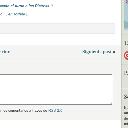
ocado el turno a las Distress !!
ic … en rodaje !!
T
erior
Siguiente post
»
P
S
Es
r los comentarios a través de
RSS 2.0
au
de
mi