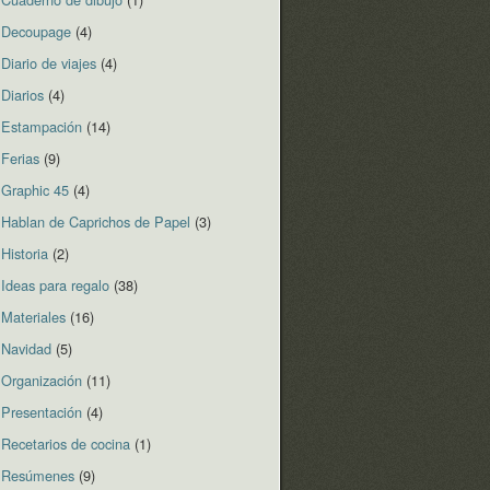
Decoupage
(4)
Diario de viajes
(4)
Diarios
(4)
Estampación
(14)
Ferias
(9)
Graphic 45
(4)
Hablan de Caprichos de Papel
(3)
Historia
(2)
Ideas para regalo
(38)
Materiales
(16)
Navidad
(5)
Organización
(11)
Presentación
(4)
Recetarios de cocina
(1)
Resúmenes
(9)