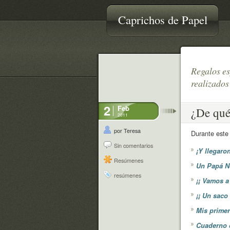
Caprichos de Papel
Regalos es
realizados
2
Feb
¿De qué
2011
por Teresa
Durante este
Sin comentarios
¡Y llegaro
Resúmenes
Un Papá No
resúmenes
¡¡ Vamos a
¡¡ Un saco
Mis primer
Cuaderno d