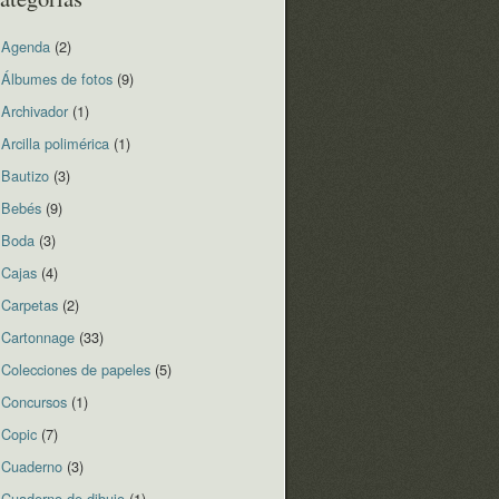
Agenda
(2)
Álbumes de fotos
(9)
Archivador
(1)
Arcilla polimérica
(1)
Bautizo
(3)
Bebés
(9)
Boda
(3)
Cajas
(4)
Carpetas
(2)
Cartonnage
(33)
Colecciones de papeles
(5)
Concursos
(1)
Copic
(7)
Cuaderno
(3)
Cuaderno de dibujo
(1)