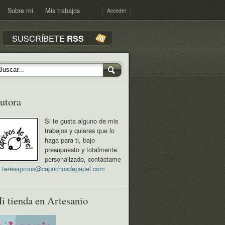
Sobre mi
Mis trabajos
Acceder
SUSCRÍBETE
RSS
utora
Si te gusta alguno de mis
trabajos y quieres que lo
haga para ti, bajo
presupuesto y totalmente
personalizado, contáctame
n
teresaprous@caprichosdepapel.com
i tienda en Artesanio